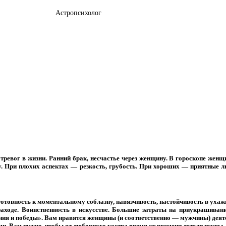
Астропсихолог
тревог в жизни. Ранний брак, несчастье через женщину. В гороскопе женщ
. При плохих аспектах — резкость, грубость. При хороших — приятные л
товность к моментальному соблазну, навязчивость, настойчивость в ухажив
аходе. Воинственность в искусстве. Большие затраты на приукрашивание
ния и победы». Вам нравятся женщины (и соответственно — мужчины) деяте
 Вам нужно, чтобы от любовного костра время от времени летели искры. Да