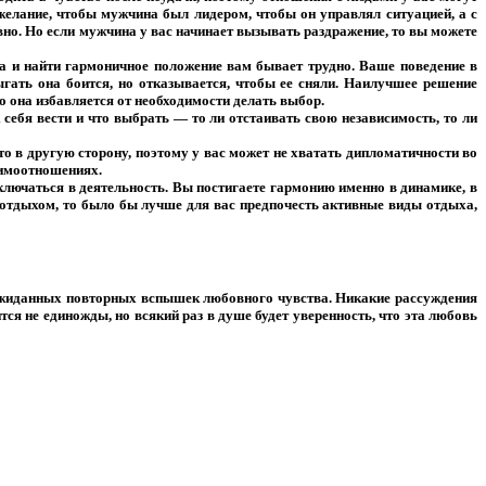
 желание, чтобы мужчина был лидером, чтобы он управлял ситуацией, а с
вно. Но если мужчина у вас начинает вызывать раздражение, то вы можете
а и найти гармоничное положение вам бывает трудно. Ваше поведение в
ыгать она боится, но отказывается, чтобы ее сняли. Наилучшее решение
то она избавляется от необходимости делать выбор.
себя вести и что выбрать — то ли отстаивать свою независимость, то ли
то в другую сторону, поэтому у вас может не хватать дипломатичности во
аимоотношениях.
ключаться в деятельность. Вы постигаете гармонию именно в динамике, в
, отдыхом, то было бы лучше для вас предпочесть активные виды отдыха,
еожиданных повторных вспышек любовного чувства. Никакие рассуждения
тся не единожды, но всякий раз в душе будет уверенность, что эта любовь