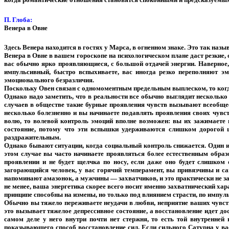
П. Глоба:
Венера в Овне
Здесь Венера находится в гостях у Марса, в огненном знаке. Это так наз
Венера в Овне в вашем гороскопе на психологическом плане даст резкие,
вас обычно ярко проявляющиеся, с большой отдачей энергии. Наверное
импульсивный, быстро вспыхиваете, вас иногда резко переполняют э
эмоционального безразличия.
Поскольку Овен связан с одномоментным предельным выплеском, то когда
Однако надо заметить, что в реальности все обычно выглядит нескольк
случаев в обществе такие бурные проявления чувств вызывают всеобще
несколько болезненно и вы начинаете подавлять проявления своих чувст
волю, то волевой контроль эмоций вполне возможен: вы их зажимаете 
состояние, потому что эти вспышки удерживаются слишком дорогой 
раздражительным.
Однако бывают ситуации, когда социальный контроль снижается. Один из
этом случае вы часто начинаете проявляться более естественным образ
проявлении и не будет щелчка по носу, если даже оно будет слишком
загорающийся человек, у вас горячий темперамент, вы привязчивы и 
напоминают амазонок, а мужчины — захватчиков, и это практически не за
не менее, ваша энергетика скорее всего носит именно захватнический ха
принципе способны на измены, но только под влиянием страсти, по импуль
Обычно вы тяжело переживаете неудачи в любви, неприятие ваших чувств
это вызывает тяжелое депрессивное состояние, а восстановление идет д
самом деле у него внутри почти нет стержня, то есть той внутренней
показывающего способ восстановление сил. Если сильного Сатурна у вас