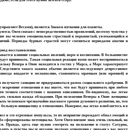
 управляет Весами), является Знаком изгнания для планеты.
уются. Овен связан с непосредственностью проявлений, поэтому чувства у
енне вы человек эмоционально страстный и порывистый, увлекающийся и
личий. Периоды бурных страстей могут сменяться периодами апатии и
риод восстановления.
ывается влияние социальных явлений, норм и воспитания. В большинстве
будут принимать. Такая социальная реакция вами может восприниматься
кольку Венера в Овне находится в гостях у Марса, а Марс характеризует
. Следствием такого зажима обычно является последующее депрессивное
ногда впадаете в меланхолию, становитесь мрачным (или мрачной) и
бы получаете санкцию не придерживаться рамок социального одобрения. В
т искренние отношения и вы знаете, что вас будут принимать при любом
чти точном соответствии с нашими описаниями. По-видимому, вы легко
 быть сильная жажда обладания. При положении Венеры в Овне женщины
быть человеком чрезвычайно высокого уровня духовного развития, но, тем
те большую инициативу в отношениях. Наверное, вы легко влюбляетесь и в
все и это огромные импульсы, то их неприятие порождает обвал эмоций и
лабо сформированы потенциалы. Хотя Овен внешне знак очень сильный, на
ся. Правда, здесь еще нужно смотреть на положение и статус Сатурна,
одить в чувство после неудачи, поэтому отношения с людьми у вас могут