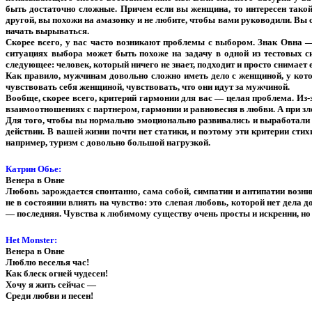
быть достаточно сложные. Причем если вы женщина, то интересен такой 
другой, вы похожи на амазонку и не любите, чтобы вами руководили. Вы 
начать вырываться.
Скорее всего, у вас часто возникают проблемы с выбором. Знак Овна 
ситуациях выбора может быть похоже на задачу в одной из тестовых си
следующее: человек, который ничего не знает, подходит и просто снимает 
Как правило, мужчинам довольно сложно иметь дело с женщиной, у котор
чувствовать себя женщиной, чувствовать, что они идут за мужчиной.
Вообще, скорее всего, критерий гармонии для вас — целая проблема. Из-
взаимоотношениях с партнером, гармонии и равновесия в любви. А при з
Для того, чтобы вы нормально эмоционально развивались и выработали с
действии. В вашей жизни почти нет статики, и поэтому эти критерии ст
например, туризм с довольно большой нагрузкой.
Катрин Обье:
Венера в Овне
Любовь зарождается спонтанно, сама собой, симпатии и антипатии воз
не в состоянии влиять на чувство: это слепая любовь, которой нет дела 
— последняя. Чувства к любимому существу очень просты и искренни, но
Het Monster:
Венера в Овне
Люблю веселья час!
Как блеск огней чудесен!
Хочу я жить сейчас —
Среди любви и песен!