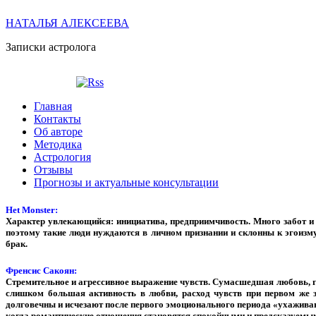
НАТАЛЬЯ АЛЕКСЕЕВА
Записки астролога
Главная
Контакты
Об авторе
Методика
Астрология
Отзывы
Прогнозы и актуальные консультации
Het Monster:
Характер увлекающийся: инициатива, предприимчивость. Много забот и 
поэтому такие люди нуждаются в личном признании и склонны к эгоизму
брак.
Френсис Сакоян:
Стремительное и агрессивное выражение чувств. Сумасшедшая любовь, го
слишком большая активность в любви, расход чувств при первом же з
долговечны и исчезают после первого эмоционального периода «ухажива
когда романтические отношения становятся спокойными и предсказуемыми.