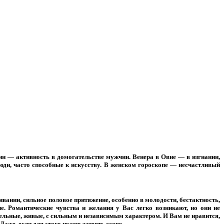
ин — активность в домогательстве мужчин. Венера в Овне — в изгнании,
юди, часто способные к искусству. В женском гороскопе — несчастливый
ании, сильное половое притяжение, особенно в молодости, бестактность,
. Романтические чувства и желания у Вас легко возникают, но они не
льные, живые, с сильным и независимым характером. И Вам не нравится,
же, если для этого нужно затеять ссору.