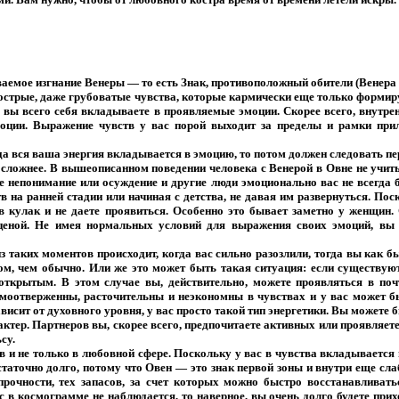
ываемое изгнание Венеры — то есть Знак, противоположный обители (Венера
 острые, даже грубоватые чувства, которые кармически еще только формир
, вы всего себя вкладываете в проявляемые эмоции. Скорее всего, внутр
моции. Выражение чувств у вас порой выходит за пределы и рамки при
 вся ваша энергия вкладывается в эмоцию, то потом должен следовать пе
о сложнее. В вышеописанном поведении человека с Венерой в Овне не учит
е непонимание или осуждение и другие люди эмоционально вас не всегда 
в на ранней стадии или начиная с детства, не давая им развернуться. Пос
в кулак и не даете проявиться. Особенно это бывает заметно у женщин
ценой. Не имея нормальных условий для выражения своих эмоций, вы и
 таких моментов происходит, когда вас сильно разозлили, тогда вы как 
ом, чем обычно. Или же это может быть такая ситуация: если существую
 открытым. В этом случае вы, действительно, можете проявляться в по
самоотверженны, расточительны и неэкономны в чувствах и у вас может
висит от духовного уровня, у вас просто такой тип энергетики. Вы можете 
рактер. Партнеров вы, скорее всего, предпочитаете активных или проявляе
су.
 и не только в любовной сфере. Поскольку у вас в чувства вкладывается 
остаточно долго, потому что Овен — это знак первой зоны и внутри еще с
 прочности, тех запасов, за счет которых можно быстро восстанавливать
 в космограмме не наблюдается, то наверное, вы очень долго будете прих