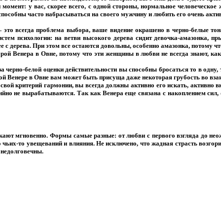
момент: у вас, скорее всего, с одной стороны, нормальное человеческое
способны часто набрасываться на своего мужчину и любить его очень акти
— это всегда проблема выбора, ваше видение окрашено в черно-белые тон
стем психологии: на ветви высокого дерева сидит девочка-амазонка, пр
ее с дерева. При этом все остаются довольны, особенно амазонка, потому ч
ой Венера в Овне, потому что эти женщины в любви не всегда знают, как 
за черно-белой оценки действительности вы способны бросаться то в одну, 
лой Венере в Овне вам может быть присуща даже некоторая грубость во вз
вой критерий гармонии, вы всегда должны активно его искать, активно в
ихийно не вырабатываются. Так как Венера еще связана с накоплением сил
никают мгновенно. Формы самые разные: от любви с первого взгляда до н
до чьих-то увещеваний и влияния. Не исключено, что жадная страсть возгори
 недолговечны.