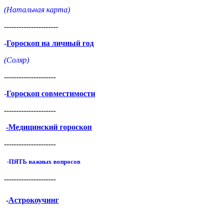
(Натальная карта)
----------------------
-
Гороскоп на личный год
(Соляр)
---------------------
-
Гороскоп совместимости
---------------------
-Медицинский гороскоп
---------------------
-ПЯТЬ важных вопросов
---------------------
-
Астрокоучинг
--------------------