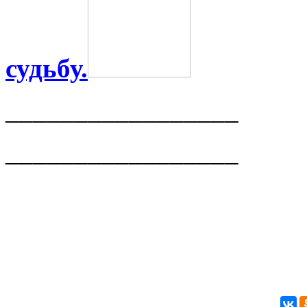
судьбу.
_________________
_________________