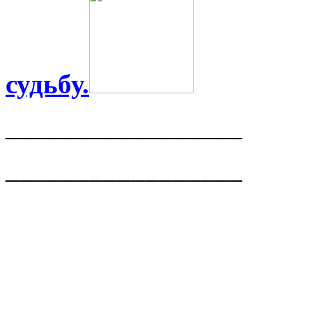
судьбу.
_________________
_________________