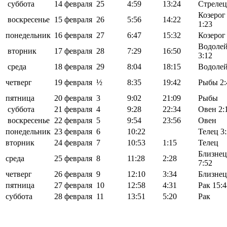
суббота
14 февраля
25
4:59
13:24
Стрелец
Козерог
воскресенье
15 февраля
26
5:56
14:22
1:23
понедельник
16 февраля
27
6:47
15:32
Козерог
Водоле
вторник
17 февраля
28
7:29
16:50
3:12
среда
18 февраля
29
8:04
18:15
Водоле
четверг
19 февраля
½
8:35
19:42
Рыбы 2:
пятница
20 февраля
3
9:02
21:09
Рыбы
суббота
21 февраля
4
9:28
22:34
Овен 2:
воскресенье
22 февраля
5
9:54
23:56
Овен
понедельник
23 февраля
6
10:22
Телец 3
вторник
24 февраля
7
10:53
1:15
Телец
Близне
среда
25 февраля
8
11:28
2:28
7:52
четверг
26 февраля
9
12:10
3:34
Близне
пятница
27 февраля
10
12:58
4:31
Рак 15:4
суббота
28 февраля
11
13:51
5:20
Рак