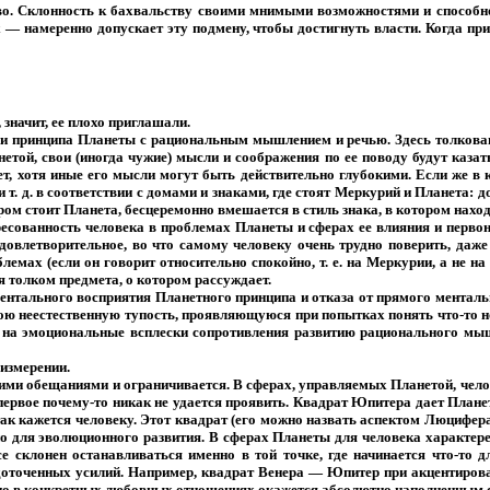
во. Склонность к бахвальству своими мнимыми возможностями и способно
х — намеренно допускает эту подмену, чтобы достигнуть власти. Когда при
 значит, ее плохо приглашали.
 принципа Планеты с рациональным мышлением и речью. Здесь толкование
нетой, свои (иногда чужие) мысли и соображения по ее поводу будут каз
т, хотя иные его мысли могут быть действительно глубокими. Если же в 
 т. д. в соответствии с домами и знаками, где стоят Меркурий и Планета:
ором стоит Планета, бесцеремонно вмешается в стиль знака, в котором наход
есованность человека в проблемах Планеты и сферах ее влияния и первон
удовлетворительное, во что самому человеку очень трудно поверить, даже
лемах (если он говорит относительно спокойно, т. е. на Меркурии, а не 
ая толком предмета, о котором рассуждает.
ентального восприятия Планетного принципа и отказа от прямого менталь
ою неестественную тупость, проявляющуюся при попытках понять что-то но
ься на эмоциональные всплески сопротивления развитию рационального мы
 измерении.
и обещаниями и ограничивается. В сферах, управляемых Планетой, челове
ервое почему-то никак не удается проявить. Квадрат Юпитера дает Планете 
, так кажется человеку. Этот квадрат (его можно назвать аспектом Люцифе
нужно для эволюционного развития. В сферах Планеты для человека харак
е склонен останавливаться именно в той точке, где начинается что-то д
оточенных усилий. Например, квадрат Венера — Юпитер при акцентирова
н, но в конкретных любовных отношениях окажется абсолютно наполненным 