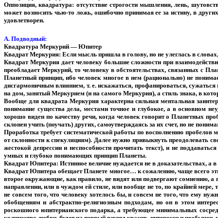
Оппозиция, квадратура: отсутствие строгости мышления, лень, шутовст
может возносить чью-то ложь, ошибочно принимая ее за истину, в други
удовлетворен.
А. Подводный:
Квадратура Меркурий — Юпитер
Квадрат Меркурия: Если мысль пришла в голову, но не улеглась в словах,
Квадрат Меркурия дает человеку большие сложности при взаимодействии
преобладает Меркурий, то человеку в обстоятельствах, связанных с Пла
Планетный принцип, ибо человек многое в нем (рационально) не понимае
дисгармоничным влиянием, т. е. искажаться, профанироваться, сужаться и
на дом, занятый Меркурием (и на самого Меркурия), а стиль знака, в кот
Вообще для квадрата Меркурия характерна сильная ментальная заинтер
понимание существа дела, местами точное и глубокое, а в основном не
хорошо виден по качеству речи, когда человек говорит о Планетных проб
склонен учить (поучать) других, самоутверждаясь за их счет, но не поним
Проработка требует систематической работы по восполнению пробелов м
от склонности к спекуляциям). Далее нужно привыкнуть преодолевать св
жестокой депрессии и неспособности прочитать текст), и не поддават
умных и глубоко понимающих принцип Планеты.
Квадрат Юпитера: Истинное величие нуждается не в доказательствах, а в
Квадрат Юпитера обещает Планете многое… к сожалению, чаще всего этим
второе окружающие, как правило, не видят или подвергают сомнению, а п
направлении, или в чуждом ей стиле, или вообще не то, по крайней мере
не совсем того, что человеку хотелось бы, и совсем не того, что ему 
обобщениям и абстрактно-религиозным подходам, но он в этом интерес
роскошного юпитерианского подарка, а требующее минимальных сосред
количество любви, будет на первый взгляд красив, интересен и необыче