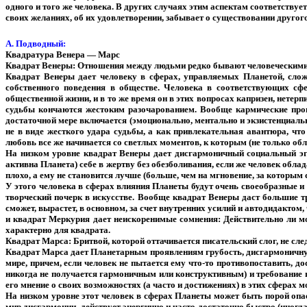
одного и того же человека. В других случаях этим аспектам соответству
своих желаниях, об их удовлетворении, забывает о существовании другого
А. Подводный:
Квадратура Венера — Марс
Квадрат Венеры: Отношения между людьми редко бывают человеческими
Квадрат Венеры дает человеку в сферах, управляемых Планетой, слож
собственного поведения в обществе. Человека в соответствующих сф
общественной жизни, и в то же время он в этих вопросах капризен, нетер
судьбы кончаются жестоким разочарованием. Вообще кармические про
достаточной мере включается (эмоционально, ментально и экзистенциаль
не в виде жесткого удара судьбы, а как привлекательная авантюра, чт
любовь все же начинается со светлых моментов, к которым (не только об
На низком уровне квадрат Венеры дает дисгармоничный социальный эгои
активна Планета) себе в жертву без обезболивания, если же человек обл
плохо, а ему не становится лучше (больше, чем на мгновение, за которым 
У этого человека в сферах влияния Планеты будут очень своеобразные и 
творческий почерк в искусстве. Вообще квадрат Венеры даст большие тру
сможет, вырастет, в основном, за счет внутренних усилий и автодидактом,
и квадрат Меркурия дает неискоренимые сомнения: Действительно ли мо
характерно для квадрата.
Квадрат Марса: Бритвой, которой оттачивается писательский слог, не сле
Квадрат Марса дает Планетарным проявлениям грубость, дисгармоничную 
мире, причем, если человек не пытается ему что-то противопоставить, д
никогда не получается гармоничным или конструктивным) и требование п
его мнение о своих возможностях (а часто и достижениях) в этих сферах м
На низком уровне этот человек в сферах Планеты может быть порой опа
мир дисгармонии, действует энергично и часто достаточно быстро (иногд