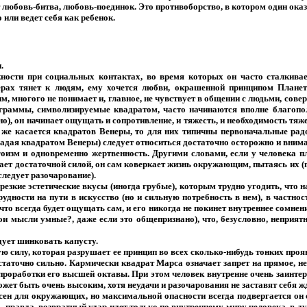
ет любовь-битва, любовь-поединок. Это противоборство, в котором один ок
 или ведет себя как ребенок.
.
ности при социальных контактах, во время которых он часто сталкива
ерах тянет к людям, ему хочется любви, окрашенной принципом Плане
пим, многого не понимает и, главное, не чувствует в общении с людьми, сов
граммы, символизируемые квадратом, часто начинаются вполне благопол
но), он начинает ощущать и сопротивление, и тяжесть, и необходимость тя
о же касается квадратов Венеры, то для них типичны первоначальные радо
ладая квадратом Венеры) следует относиться достаточно осторожно и вним
зм и одновременно жертвенность. Другими словами, если у человека пло
адает достаточной силой, он сам коверкает жизнь окружающим, пытаясь их (
следует разочарование).
резкие эстетические вкусы (иногда грубые), которым трудно угодить, что н
дности на пути в искусство (но и сильную потребность в нем), в частнос
 что всегда будет ощущать сам, и его никогда не покинет внутреннее сомнен
и мысли умные?, даже если это общепризнано), что, безусловно, неприятн
дует шинковать капусту.
силу, которая разрушает ее принцип во всех сколько-нибудь тонких прояв
остаточно сильно. Кармически квадрат Марса означает запрет на прямое, 
роработки его высшей октавы. При этом человек внутренне очень заинтерес
ожет быть очень высоким, хотя неудачи и разочарования не заставят себя ж
сен для окружающих, но максимальной опасности всегда подвергается он 
а, правда, возвратный удар идет только по внутреннему миру человека, в 