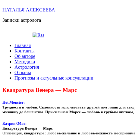
НАТАЛЬЯ АЛЕКСЕЕВА
Записки астролога
Главная
Контакты
Об авторе
Методика
Астрология
Отзывы
Прогнозы и актуальные консультации
Квадратура Венера — Марс
Het Monster:
Трудности в любви. Склонность использовать другой пол лишь для се
мужчину до бешенства. При сильном Марсе — любовь к грубым шуткам, п
Катрин Обье:
Квадратура Венера — Марс
Оппозиция, квадратура: любовь-желание и любовь-нежность воспринима