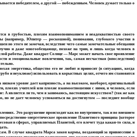
азывается победителем, а другой — побежденным. Человек думает только о
ется в грубостью, плохим взаимопониманием и неадекватностью своего
ты (например, Юпитер — роскошной), понимания, глубокого участия в
ершен но этого не замечая, вследствие чего самые замечательные обещания
учно и даже многообещающе, похоже на трин, и лишь когда человек в
желой работы. Даже квадрат Солнце — Марс может начать свое проявление
сти и эмоциональные вовлечения, так, самая несчастная (впоследствии)
ательно.
хая энергетика, общество его не любит и приносит (в ситуациях, когда
грубо и неуклюже) использовать в корыстных целях, отчего им становится
а низком уровне дает капризность, а на высоком, наоборот, оригинальный
ти, плохих учителей или плохие взаимоотношения с ними, и человек, если
ие: А является ли то, чем я занимаюсь, настоящим искусством? (так же как
о, но не дает человеку успокоиться на достигнутом — последнее вообще
лениях. Это разрушение происходит как во внутреннем, так и во внешнем
непосредственно-энергетическое проявление Планетного принципа (которое
ован в сферах, управляемых Планетой, его влечет туда какая-то сила, и
дать.
сам. В случае квадрата Марса закон кармы, воздающий за привнесение в
душе которого происходят разрушения, что может остаться незаметным для