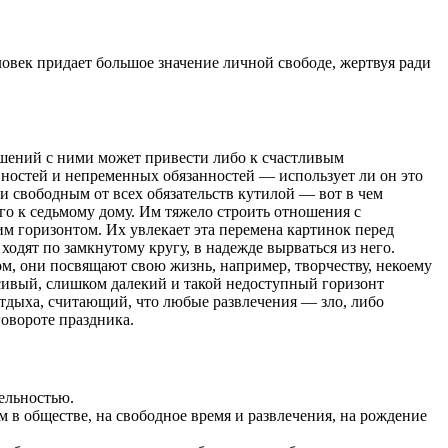
век придает большое значение личной свободе, жертвуя ради
шений с ними может привести либо к счастливым
овностей и непременных обязанностей — использует ли он это
и свободным от всех обязательств кутилой — вот в чем
ого к седьмому дому. Им тяжело строить отношения с
 горизонтом. Их увлекает эта перемена картинок перед
ходят по замкнутому кругу, в надежде вырваться из него.
ом, они посвящают свою жизнь, например, творчеству, некоему
асивый, слишком далекий и такой недоступный горизонт
дыха, считающий, что любые развлечения — зло, либо
овороте праздника.
ельностью.
 в обществе, на свободное время и развлечения, на рождение