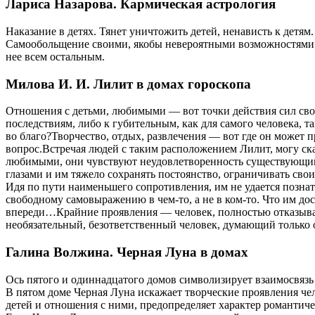
Лариса Назарова. Кармическая астрология
Наказание в детях. Тянет уничтожить детей, ненависть к детям
Самообольщение своими, якобы невероятными возможностями. Д
нее всем остальным.
Милова И. И. Лилит в домах гороскопа
Отношения с детьми, любимыми — вот точки действия сил сво
последствиям, либо к губительным, как для самого человека, 
во благо?Творчество, отдых, развлечения — вот где он может 
вопрос.Встречая людей с таким расположением Лилит, могу ска
любимыми, они чувствуют неудовлетворенность существующим 
глазами и им тяжело сохранять постоянство, ограничивать свои
Идя по пути наименьшего сопротивления, им не удается познать
свободному самовыражению в чем-то, а не в ком-то. Что им до
впереди…Крайние проявления — человек, полностью отказываю
необязательный, безответственный человек, думающий только 
Галина Волжина. Черная Луна в домах
Ось пятого и одиннадцатого домов символизирует взаимосвяз
В пятом доме Черная Луна искажает творческие проявления чел
детей и отношения с ними, предопределяет характер романтич