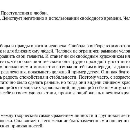
. Преступления в любви.
ействует негативно в использовании свободного времени. Чело
боды и правды в жизни человека. Свобода в выборе взаимоотно
так и для близких ему людей. Человек не ограничен рамками усл
проявить свои таланты. И станет ли он свободным художником ил
зать, что в большинстве своем они трудно проходят путь от пят
положением и множество возможностей там впереди, за далеким
 развлечения, показывать должный пример детям. Они как будто 
 радость спокойствия и стабильности. Поэтому часто, с возраст
статочно было сделать раньше, но тогда они видели слишком кр
щийся от мирских удовольствий, не дающий себе не минуты от
о себе и своем удовольствии, прожигающий жизнь в вечном круг
ь между творческим самовыражением личности и групповой деят
овека. Она влияет на его желание быть замеченным и оцененным
еских привязанностей.