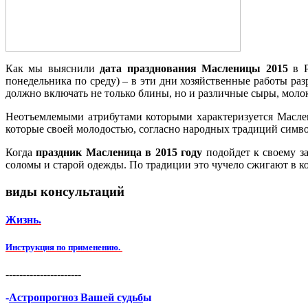
Как мы выяснили
дата празднования Масленицы 2015
в
понедельника по среду) – в эти дни хозяйственные работы ра
должно включать не только блины, но и различные сыры, молок
Неотъемлемыми атрибутами которыми характеризуется Маслени
которые своей молодостью, согласно народных традиций симв
Когда
праздник Масленица в 2015 году
подойдет к своему з
соломы и старой одежды. По традиции это чучело сжигают в кос
виды консультаций
Жизнь.
Инструкция по применению.
----------------------
-
Астропрогноз Вашей судьб
ы