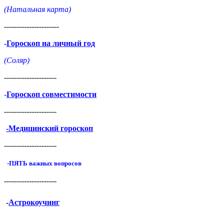
(Натальная карта)
----------------------
-
Гороскоп на личный год
(Соляр)
---------------------
-
Гороскоп совместимости
---------------------
-Медицинский гороскоп
---------------------
-ПЯТЬ важных вопросов
---------------------
-
Астрокоучинг
--------------------