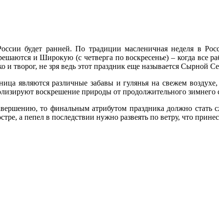
России будет ранней. По традиции масленичная неделя в Рос
зрешаются и Широкую (с четверга по воскресенье) – когда все
о и творог, не зря ведь этот праздник еще называется Сырной С
ца являются различные забавы и гулянья на свежем воздухе, 
олизируют воскрешение природы от продолжительного зимнего 
авершению, то финальным атрибутом праздника должно стать с
тре, а пепел в последствии нужно развеять по ветру, что принесе