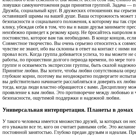
ловушки самоуничтожения ради принятия группой. Задача — пов
Дружба, социальный круг. В дружеских отношениях вы серьезн
оставившей шрамы на вашей душе. Ваша осторожность может за
безопасности и социального положения, к которому вы так стр
клику, убеждая себя в том, что вы н ваши друзья занимаете 
неизбежно приведет к резкому краху. Не бросайтесь напролом в
постоянство, которое вам так необходимо. В конце концов, ес
Совместное творчество. Вы очень серьезно относитесь к совме
чувстве не знают, ибо вы склонны в ответ на контакт с ними ни
провал всех. Когда группа добивается успеха, то вы можете не
работы, по прошествии долгого периода времени, по мере того 
группе н осязаемость экспрессии группы, быть скалой надежно
Принятие любви. Вы хотите, чтобы любви сопутствовала опреде
глубокие корни, поэтому вы неоднократно подвергаете испытан
вы действительно начинаете расслабляться и доверять их любви
тогда, когда люди властно обращаются с вами. Дисциплину мо
проявление к вам любви. Это противоречие между любовью и ч
безопасности, ощутимой поддержки и надежной любви.
Универсальная интерпретация. Планеты в домах
У такого человека имеется множество друзей, за которых он не
его уважали все те, кого он считает равными себе. Это желани
постоянной занятостью. Глубоко предан друзьям и идеалам. П