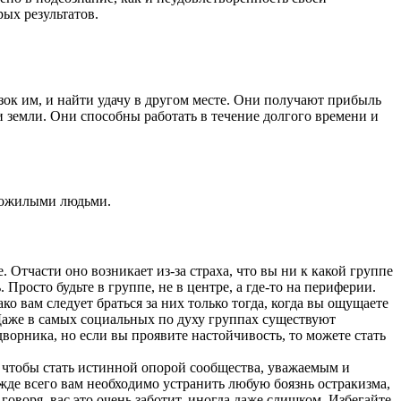
ых результатов.
изок им, и найти удачу в другом месте. Они получают прибыль
и земли. Они способны работать в течение долгого времени и
 пожилыми людьми.
 Отчасти оно возникает из-за страха, что вы ни к какой группе
 Просто будьте в группе, не в центре, а где-то на периферии.
о вам следует браться за них только тогда, когда вы ощущаете
Даже в самых социальных по духу группах существуют
ворника, но если вы проявите настойчивость, то можете стать
 чтобы стать истинной опорой сообщества, уважаемым и
е всего вам необходимо устранить любую боязнь остракизма,
 говоря, вас это очень заботит, иногда даже слишком. Избегайте