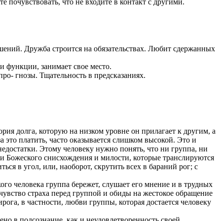
 почувствовать, что не входите в контакт с другими.
шений. Дружба строится на обязательствах. Любит сдержанных
и функции, занимает свое место.
про- гнозы. Тщательность в предсказаниях.
рия долга, которую на низком уровне он прилагает к другим, а
за это платить, часто оказывается слишком высокой. Это и
едостатки. Этому человеку нужно понять, что ни группа, ни
ий и Божеского снисхождения и милости, которые транслируются
ься в угол, или, наоборот, скрутить всех в бараний рог; с
го человека группа бережет, слушает его мнение и в трудных
чувство страха перед группой и обиды на жестокое обращение
рога, в частности, любви группы, которая достается человеку
нено в подсознание, как и неудовлетворенность своей