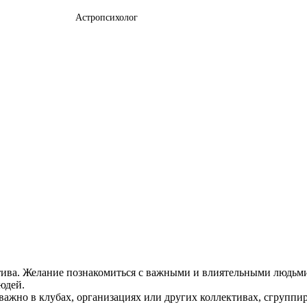
Астропсихолог
тива. Желание познакомиться с важными и влиятельными людьми
юдей.
еважно в клубах, организациях или других коллективах, сгрупп