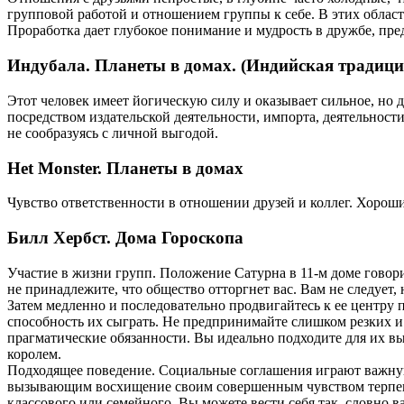
групповой работой и отношением группы к себе. В этих област
Проработка дает глубокое понимание и мудрость в дружбе, пр
Индубала. Планеты в домах. (Индийская традици
Этот человек имеет йогическую силу и оказывает сильное, но 
посредством издательской деятельности, импорта, деятельност
не сообразуясь с личной выгодой.
Het Monster. Планеты в домах
Чувство ответственности в отношении друзей и коллег. Хорош
Билл Хербст. Дома Гороскопа
Участие в жизни групп. Положение Сатурна в 11-м доме говорит
не принадлежите, что общество отторгнет вас. Вам не следует, н
Затем медленно и последовательно продвигайтесь к ее центру п
способность их сыграть. Не предпринимайте слишком резких и
прагматические обязанности. Вы идеально подходите для их вы
королем.
Подходящее поведение. Социальные соглашения играют важную 
вызывающим восхищение своим совершенным чувством терпени
классового или семейного. Вы можете вести себя так, словно ва