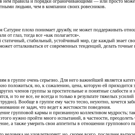
 в нем правила и порядки ограничивающими — или просто можете
ытными людьми, чем в компании своих ровесников.
ом Сатурне плохо понимает дружбу, не может поддерживать отно
и от глаз, тогда все «как полагается».
 статичный, стабильный, устойчивый мир, где каждый знает сво
о может отталкиваться от современных тенденций, делать точные 
м в группе очень серьезно. Для него важнейшей является катего
ожно положиться, но, к сожалению, цена, которую ей приходится 
других членов группы за простительные и понятные слабости и н
ся, и то не все, не всегда и только в результате тяжелых усил
рудно). Вообще в группе ему часто тесно, неуютно, хочется забит
имании ее задач, что ведет к жестокости поведения.
ение групповой кармы и признанную коллективом мудрость; тако
этого нужно пройти много испытаний, в частности, преодолеть 
ение, а также умерить свои аппетиты в отношении группового пи
о человека не удовлетворяет; но, скорее всего, последнее вытес