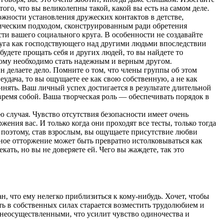
го, что вы великолепны такой, какой вы есть на самом деле.
жности установления дружеских контактов в детстве,
тическим подходом, сконструированным ради обретения
ти вашего социального круга. В особенности не создавайте
круга как господствующего над другими людьми впоследствии
удете прощать себя и других людей, то вы найдете то
амому необходимо стать надежным и верным другом.
н делаете дело. Помните о том, что члены группы об этом
еудача, то вы ощущаете ее как свою собственную, а не как
ринять. Ваш личный успех достигается в результате длительной
 время собой. Ваша творческая роль — обеспечивать порядок в
 случая. Чувство отсутствия безопасности имеет очень
ния вас. И только когда они проходят все тесты, только тогда
, поэтому, став взрослым, вы ощущаете присутствие любви
вное отторжение может быть превратно истолковываться как
ть, но вы не доверяете ей. Чего вы жаждете, так это
н, что ему нелегко приблизиться к кому-нибудь. Хочет, чтобы
ть в собственных силах старается возместить трудолюбием и
 неосуществленными, что усилит чувство одиночества и