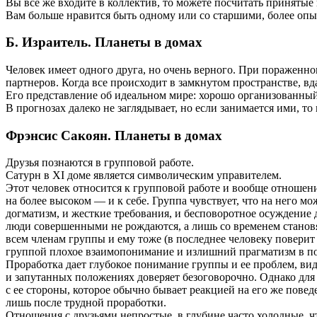
Вы все же входите в коллектив, то можете посчитать принятые
Вам больше нравится быть одному или со старшими, более оп
Б. Израитель. Планеты в домах
Человек имеет одного друга, но очень верного. При пораженн
партнеров. Когда все происходит в замкнутом пространстве, вдал
Его представление об идеальном мире: хорошо организованный
В прогнозах далеко не заглядывает, но если занимается ими, т
Фрэнсис Сакоян. Планеты в домах
Друзья познаются в групповой работе.
Сатурн в XI доме является символическим управителем.
Этот человек относится к групповой работе и вообще отношения
на более высоком — и к себе. Группа чувствует, что на него м
догматизм, и жесткие требования, и бесповоротное осуждение 
люди совершенными не рождаются, а лишь со временем становят
всем членам группы и ему тоже (в последнее человеку поверит т
группой плохое взаимопонимание и излишний прагматизм в пон
Проработка дает глубокое понимание группы и ее проблем, вид
и запутанных положениях доверяет безоговорочно. Однако для 
с ее стороны, которое обычно бывает реакцией на его же повед
лишь после трудной проработки.
Отношения с друзьями непростые, в глубине часто холодные, чт