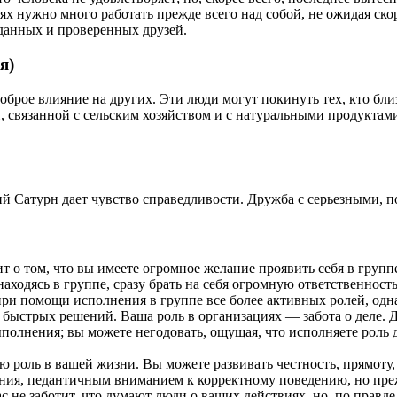
ях нужно много работать прежде всего над собой, не ожидая скор
еданных и проверенных друзей.
я)
доброе влияние на других. Эти люди могут покинуть тех, кто бл
и, связанной с сельским хозяйством и с натуральными продуктам
ий Сатурн дает чувство справедливости. Дружба с серьезными,
 о том, что вы имеете огромное желание проявить себя в группе.
аходясь в группе, сразу брать на себя огромную ответственность.
ри помощи исполнения в группе все более активных ролей, однак
 быстрых решений. Ваша роль в организациях — забота о деле. 
полнения; вы можете негодовать, ощущая, что исполняете роль д
роль в вашей жизни. Вы можете развивать честность, прямоту,
я, педантичным вниманием к корректному поведению, но прежд
с не заботит, что думают люди о ваших действиях, но, по правде