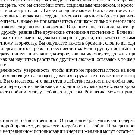
ерить, что вы способны стать социальным человеком, и кроме то
ы и осмотрительны. Такое поведение может быть следствием сло
ставить вас закрыть сердце, заменяя сердечность более прагма
емитесь. Однако не привязывайтесь слишком сильно к безопаснос
престижное социальное положение. Видение вашего социального 
 дружбу; развивайте дружеские отношения постепенно. Если вы б
ли вы хотите иметь надежных н верных друзей, то сначала вам с
стному творчеству. Вы ощущаете тяжесть бремени, словно вы оди
звергать поток тревоги и беспокойства. Если группу постигает н
 сразу принять признание, которое, как вы чувствуете, должны п
как вы научитесь работать с другими людьми, оставаясь в то же
сти.
ленность, уверенность, чтобы ничто не предоставлялось на волю
иям любящих вас людей, давая им в руки все возможности отторже
. Вы опасаетесь, что ваш отец в действительности не любил вас
жно перепутать с любовью, а в крайних случаях даже хладнокро
естолюбием, между любовью и долгом. Романтика может привлека
сет личную ответственность. Он настолько рассудителен и сдержа
е порой превосходит даже его потребность в любви. Неувереннос
ри неправильном использовании энергии желания могут остаться