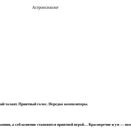
Астропсихолог
кий талант. Приятный голос. Нередко композиторы.
баяния, а соблазнение становится приятной игрой… Красноречие и ум — пом