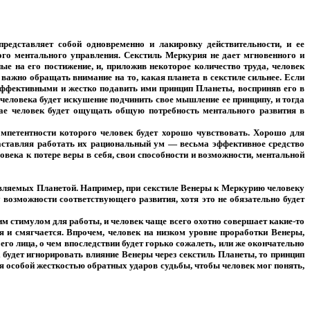
едставляет собой одновременно и лакировку действительности, и ее
го ментального управления. Секстиль Меркурия не дает мгновенного и
е на его постижение, и, приложив некоторое количество труда, человек
 важно обращать внимание на то, какая планета в секстиле сильнее. Если
 эффективными и жестко подавить ими принцип Планеты, восприняв его в
человека будет искушение подчинить свое мышление ее принципу, и тогда
ае человек будет ощущать общую потребность ментального развития в
мпетентности которого человек будет хорошо чувствовать. Хорошо для
заставляя работать их рациональный ум — весьма эффективное средство
века к потере веры в себя, свои способности и возможности, ментальной
авляемых Планетой. Например, при секстиле Венеры к Меркурию человеку
 возможности соответствующего развития, хотя это не обязательно будет
 стимулом для работы, и человек чаще всего охотно совершает какие-то
я и смягчается. Впрочем, человек на низком уровне проработки Венеры,
го лица, о чем впоследствии будет горько сожалеть, или же окончательно
к будет игнорировать влияние Венеры через секстиль Планеты, то принцип
ся особой жесткостью обратных ударов судьбы, чтобы человек мог понять,