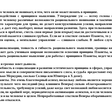
человек не понимает, и тем, чего он не может помять в принципе.
модействия с принципом мышления. Утверждение ум — всему голова пр
ит человеку различные возможности рационального понимания и тактично
о характерно для трина, но делает конструктивными усилия, направленны
 а дает ему, наоборот, новые направления развития. Здесь при толковании
ться в проблеме, счесть свои первые (или вторые) мысли достаточными и
той окажется слишком грубым. Если же в секстиле сильнее Планета, то у 
сти оценок, а ментальное управление — слишком слабым. В любом случ
онализации, тонкость и гибкость рационального мышления, границы ко
сможет дать ученикам широкие возможности освоения принципа Планеты, 
овать рациональное мышление для работы с принципом Планеты, ведет чело
 и громко зовет дьявола.
ебность в социализации и развитии эстетического принципа в сферах, упр
вом мысли и совершенством письменного слога, и судьба предоставит ему
олько Меркурия, сколько Солнца или Юпитера в Х доме).
неты. Это очень благотворный аспект, поскольку любовь является хорошим
зультате чего последний (под влиянием Венеры) сильно облагораживаетс
тельность, требующую усилий, даже когда свет возможной любви коснется е
или, по крайней мере, периодическую активизацию аспектов, и если челове
тся и на человеке в целом. Непроработанные секстили Венеры оборачивают
ьно отказался.