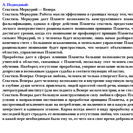
А. Подводный:
Секстиль Меркурий — Венера
Секстиль Меркурия: Работа мысли эффективна в границах между тем, чего 
Секстиль Меркурия дает Планете возможность конструктивного взаи
фальсификацию, однако в сфере действия Планеты секстиль предостав
легкого поверхностного рационального понимания принципа Планеты, чт
достигает уровня, когда его понимание не профанирует принцип Планеты,
сильнее Меркурий, то у человека будет искушение, лишь начав разбира
конечном счете с большими искажениями, и ментальное управление Плане
рациональное понимание будет пристрастным, что мешает объективно
областях, управляемых Планетой.
Проработка дает в сферах влияния Планеты большие возможности раци
учителей в областях, связанных с Планетой, поскольку этот человек 
обучения. Наоборот, отсутствие проработки, упорное нежелание использ
депрессии и возможным ударам судьбы в соответствующих областях.
Секстиль Венеры: Отвергая любовь, человек не только отвергает Бога, но
Секстиль Венеры дает человеку возможности и внутренне ощутимую потр
в глубине души хочется привлекать людей красотой своей речи, изящест
литературный институт (для последнего к Венере желателен трин, и не ст
Секстиль Венеры дает большую конструктивную силу любви в сферах Пла
усилия в направлении постижения и проработки принципа Планеты, в ре
настроенный исключительно на потребление, не включится ни в какую дея
зачерствеет в одиноком эгоизме. Карма всегда имеет в виду проработку 
последней будет страдать от непонимания и отсутствия любви, что скаже
в какой мере необходимым было ему то, от чего он в свое время добровол