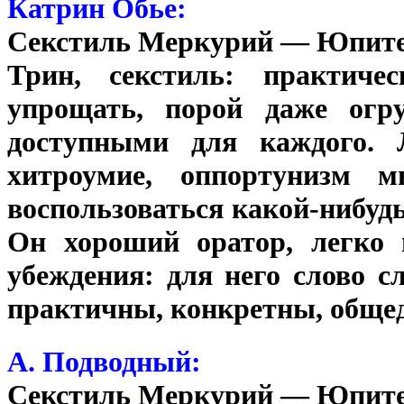
Катрин Обье:
Секстиль Меркурий — Юпит
Трин, секстиль: практиче
упрощать, порой даже огр
доступными для каждого. Л
хитроумие, оппортунизм м
воспользоваться какой-нибудь
Он хороший оратор, легко 
убеждения: для него слово с
практичны, конкретны, обще
А. Подводный:
Секстиль Меркурий — Юпит