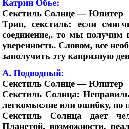
Катрин Обье:
Секстиль Солнце — Юпитер
Трин, секстиль: если смягч
соединение,. то мы получим
уверенность. Словом, все нео
заполучить эту капризную д
А. Подводный:
Секстиль Солнце — Юпитер
Секстиль Солнца: Неправиль
легкомыслие или ошибку, но п
Секстиль Солнца дает чел
Планетой, возможности, реа